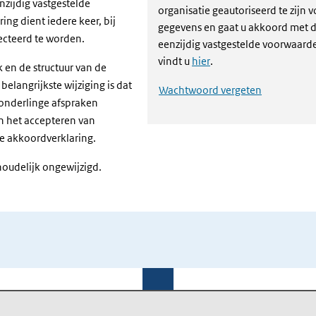
nzijdig vastgestelde
organisatie geautoriseerd te zijn 
ng dient iedere keer, bij
gegevens en gaat u akkoord met d
ecteerd te worden.
eenzijdig vastgestelde voorwaard
vindt u
hier
.
 en de structuur van de
elangrijkste wijziging is dat
Wachtwoord vergeten
 onderlinge afspraken
n het accepteren van
e akkoordverklaring.
houdelijk ongewijzigd.