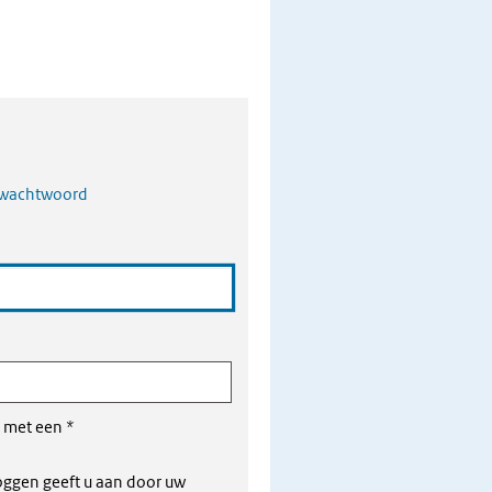
 wachtwoord
d met een
*
loggen geeft u aan door uw